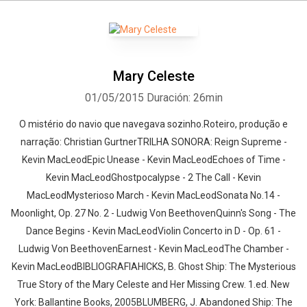
Mary Celeste
01/05/2015
Duración: 26min
O mistério do navio que navegava sozinho.Roteiro, produção e
narração: Christian GurtnerTRILHA SONORA: Reign Supreme -
Kevin MacLeodEpic Unease - Kevin MacLeodEchoes of Time -
Kevin MacLeodGhostpocalypse - 2 The Call - Kevin
MacLeodMysterioso March - Kevin MacLeodSonata No.14 -
Moonlight, Op. 27 No. 2 - Ludwig Von BeethovenQuinn's Song - The
Dance Begins - Kevin MacLeodViolin Concerto in D - Op. 61 -
Ludwig Von BeethovenEarnest - Kevin MacLeodThe Chamber -
Kevin MacLeodBIBLIOGRAFIAHICKS, B. Ghost Ship: The Mysterious
True Story of the Mary Celeste and Her Missing Crew. 1.ed. New
York: Ballantine Books, 2005BLUMBERG, J. Abandoned Ship: The