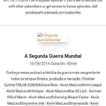
em: 13/11/2014 This is a public episode. If you’d like to discuss this
with other subscribers or get access to bonus episodes, visit
escribacafe.substack.com/subscribe
A Segunda Guerra Mundial
15/09/2014
Duración: 43min
Conheça nesse podcast a história da guerra mais sangrenta de
todos os tempos.Roteiro, produção e narração: Christian
GurtnerTRILHA SONORAGrave Blow - Kevin MacLeodGrim League
- Kevin MacLeodInterloper - Kevin MacLeodDas SS Lied - German
SSEvil March - Kevin MacLeodScheming Weasel Faster - Kevin
MacLeodSerpentine trek - Kevin MacLeodShamanistik - Kevin