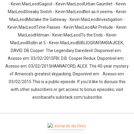
- Kevin MacLeodGagool - Kevin MacLeodUrban Gauntlet - Kevin
MacLeodSneaky Snitch - Kevin MacLeodNot as it seems - Kevin
MacLeodMistake the Gateway - Kevin MacLeodInvestigation -
Kevin MacLeodTime Passes - Kevin MacLeodAir Prelude - Kevin
MacLeodHitman - Kevin MacLeodTo the Ends - Kevin
MacLeodRollin at 5 - Kevin MacLeodBIBLIOGRAFIAKRAJICEK,
DAVID. DB Cooper: The Legendary Daredevil. Disponível em: .
Acesso em: 03/02/2015FBI. D.B. Cooper Redux. Disponível em: .
Acesso em: 03/02/2015HANNAFORD, ALEX. The 40-year mystery
of America’s greatest skyjacking. Disponível em: . Acesso em:
Whatsapp
Facebook
Twitter
E-mail
03/02/2015 This is a public episode. If you’d like to discuss this
with other subscribers or get access to bonus episodes, visit
escribacafe.substack.com/subscribe