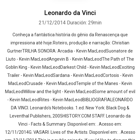
Leonardo da Vinci
21/12/2014
Duración: 29min
Conheça a fantástica história do gênio da Renascença que
impressiona até hoje.Roteiro, produção e narração: Christian
GurtnerTRILHA SONORA: Arcadia - Kevin MacLeodSuonatore de
Liuto - Kevin MacLeodAngevin B - Kevin MacLeodThe Path of The
Goblin King - Kevin MacLeodDarkest Child - Kevin MacLeodExciting
Trailer - Kevin MacLeodSardana - Kevin MacLeodCortosis - Kevin
MacLeodCrusade - Kevin MacLeodTemple of the Manes - Kevin
MacLeodWillow and the light - Kevin MacLeodSome amount of evil
- Kevin MacLeodRites - Kevin MacLeodBIBLIOGRAFIALEONARDO
DA VINCI. Leonardo's Notebooks. 1.ed. New York: Black Dog &
Leventhal Publishers, 2005HISTORY.COM STAFF. Leonardo da
Vinci - Facts & Summary. Disponível em: . Acesso em:
12/11/2014G. VASARI. Lives of the Artists. Disponível em: . Acesso