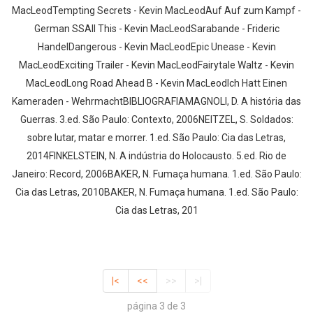
MacLeodTempting Secrets - Kevin MacLeodAuf Auf zum Kampf -
German SSAll This - Kevin MacLeodSarabande - Frideric
HandelDangerous - Kevin MacLeodEpic Unease - Kevin
MacLeodExciting Trailer - Kevin MacLeodFairytale Waltz - Kevin
MacLeodLong Road Ahead B - Kevin MacLeodIch Hatt Einen
Kameraden - WehrmachtBIBLIOGRAFIAMAGNOLI, D. A história das
Guerras. 3.ed. São Paulo: Contexto, 2006NEITZEL, S. Soldados:
sobre lutar, matar e morrer. 1.ed. São Paulo: Cia das Letras,
2014FINKELSTEIN, N. A indústria do Holocausto. 5.ed. Rio de
Janeiro: Record, 2006BAKER, N. Fumaça humana. 1.ed. São Paulo:
Cia das Letras, 2010BAKER, N. Fumaça humana. 1.ed. São Paulo:
Cia das Letras, 201
|<
<<
>>
>|
página 3 de 3