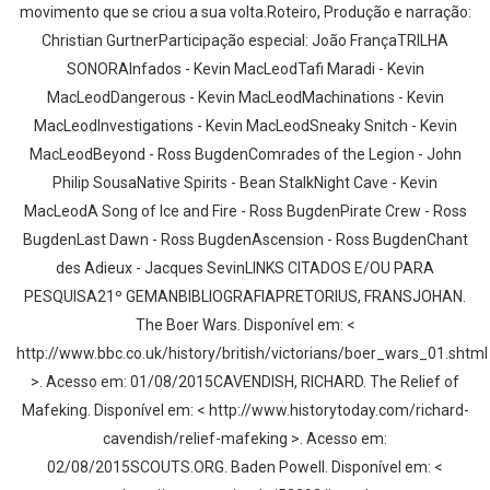
movimento que se criou a sua volta.Roteiro, Produção e narração:
Christian GurtnerParticipação especial: João FrançaTRILHA
SONORAInfados - Kevin MacLeodTafi Maradi - Kevin
MacLeodDangerous - Kevin MacLeodMachinations - Kevin
MacLeodInvestigations - Kevin MacLeodSneaky Snitch - Kevin
MacLeodBeyond - Ross BugdenComrades of the Legion - John
Philip SousaNative Spirits - Bean StalkNight Cave - Kevin
MacLeodA Song of Ice and Fire - Ross BugdenPirate Crew - Ross
BugdenLast Dawn - Ross BugdenAscension - Ross BugdenChant
des Adieux - Jacques SevinLINKS CITADOS E/OU PARA
PESQUISA21º GEMANBIBLIOGRAFIAPRETORIUS, FRANSJOHAN.
The Boer Wars. Disponível em: <
http://www.bbc.co.uk/history/british/victorians/boer_wars_01.shtml
>. Acesso em: 01/08/2015CAVENDISH, RICHARD. The Relief of
Mafeking. Disponível em: < http://www.historytoday.com/richard-
cavendish/relief-mafeking >. Acesso em:
02/08/2015SCOUTS.ORG. Baden Powell. Disponível em: <