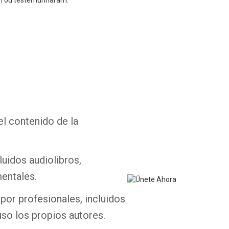
ram ou testemunharam.
Whatsapp
Facebook
Twitter
E-mail
el contenido de la
luidos audiolibros,
entales.
por profesionales, incluidos
uso los propios autores.