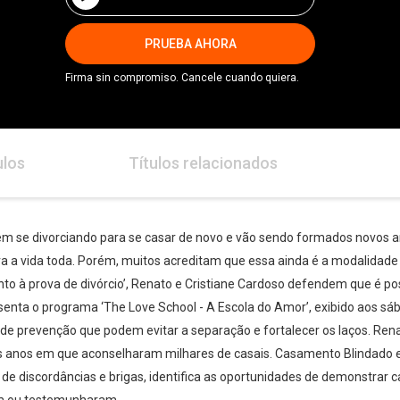
PRUEBA AHORA
Firma sin compromiso. Cancele cuando quiera.
ulos
Títulos relacionados
 se divorciando para se casar de novo e vão sendo formados novos ar
 a vida toda. Porém, muitos acreditam que essa ainda é a modalidade 
o à prova de divórcio’, Renato e Cristiane Cardoso defendem que é pos
senta o programa ‘The Love School - A Escola do Amor’, exibido aos sá
 de prevenção que podem evitar a separação e fortalecer os laços. Ren
os anos em que aconselharam milhares de casais. Casamento Blindado 
is de discordâncias e brigas, identifica as oportunidades de demonstrar 