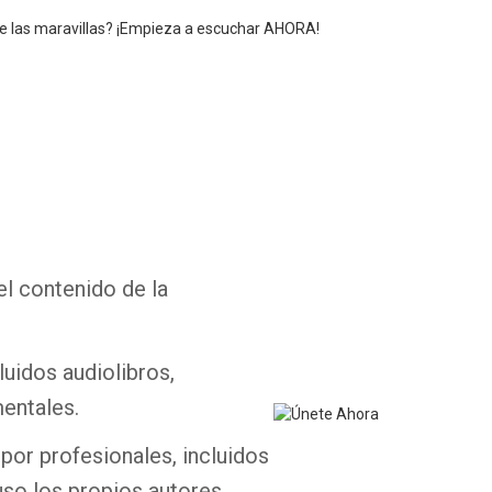
 de las maravillas? ¡Empieza a escuchar AHORA!
Whatsapp
Facebook
Twitter
E-mail
el contenido de la
luidos audiolibros,
entales.
por profesionales, incluidos
uso los propios autores.