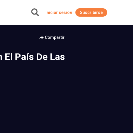
Iniciar sesión
Suscribirse
+
Compartir
n El País De Las