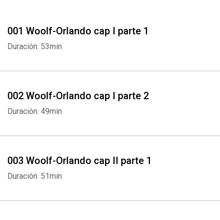
Elisabettiana fino al '900. Ispirata e dedicata a Vita Sackville West,
l'eccentrica aristocratica dalle bellissime gambe con cui la Woolf
001 Woolf-Orlando cap I parte 1
ebbe una appassionata relazione amorosa, la biografia è un
divertissement letterario in cui la
Woolf
gioca con vari stili e generi
Duración: 53min
letterari (biografia, saggio critico, romanzo vittoriano, lirica
romantica, intermittences proustiane, stream of consciousness
joyciano). L'esito è un denso tessuto narrativo fatto di copiosi
rimandi linguistici e tematici, assonanze, ripetizioni, ritornelli,
002 Woolf-Orlando cap I parte 2
variazioni sul tema, citazioni, digressioni, simboli. Un romanzo
Duración: 49min
epocale, avvolgente e ambiguo come il suo protagonista. “L’opera
più intensa di Virginia Woolf, una delle più originali della nostra
epoca” (Jorge Luis Borges).
003 Woolf-Orlando cap II parte 1
Contenuto
:
Virginia Woolf - Orlando - versione
Duración: 51min
integrale
(Traduzione di Alberto Rossatti)