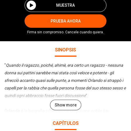
MUESTRA
PRUEBA AHORA
Firma sin compromiso. Cancele cuando quiera.
SINOPSIS
"
Quando il ragazzo, poiché, ahimè, era certo un ragazzo - nessuna
donna sui pattini sarebbe mai stata così veloce e potente - gli
sfrecciò accanto quasi sulle punte, a momenti Orlando si strappò i
capelli per la rabbia che quella persona fosse del suo stesso sesso e
quindi ogni abbraccio fosse fuori discussione
".
Show more
Orlando
è la biografia scherzosa di un giovane nobile dai
lineamenti androgini, che si reincarna rocambolescamente in varie
CAPÍTULOS
forme attraverso quattro secoli della storia inglese, dall'epoca