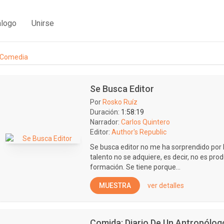
álogo
Unirse
Comedia
Se Busca Editor
Por
Rosko Ruíz
Duración:
1:58:19
Narrador:
Carlos Quintero
Editor:
Author's Republic
Se busca editor no me ha sorprendido por 
talento no se adquiere, es decir, no es prod
formación. Se tiene porque...
MUESTRA
ver detalles
Comida: Diario De Un Antropólo