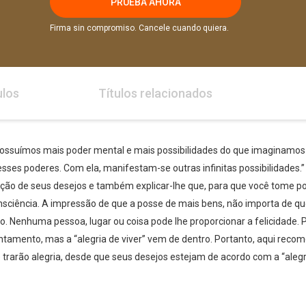
PRUEBA AHORA
Firma sin compromiso. Cancele cuando quiera.
ulos
Títulos relacionados
ossuímos mais poder mental e mais possibilidades do que imaginamos t
ses poderes. Com ela, manifestam-se outras infinitas possibilidades.” 
ação de seus desejos e também explicar-lhe que, para que você tome p
nsciência. A impressão de que a posse de mais bens, não importa de qu
co. Nenhuma pessoa, lugar ou coisa pode lhe proporcionar a felicidade
ntamento, mas a “alegria de viver” vem de dentro. Portanto, aqui rec
 trarão alegria, desde que seus desejos estejam de acordo com a “alegri