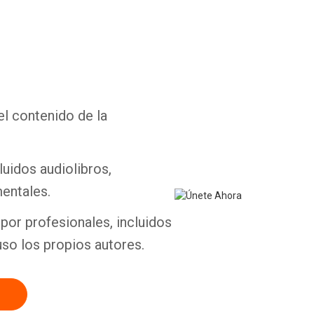
Whatsapp
Facebook
Twitter
E-mail
el contenido de la
luidos audiolibros,
entales.
por profesionales, incluidos
uso los propios autores.