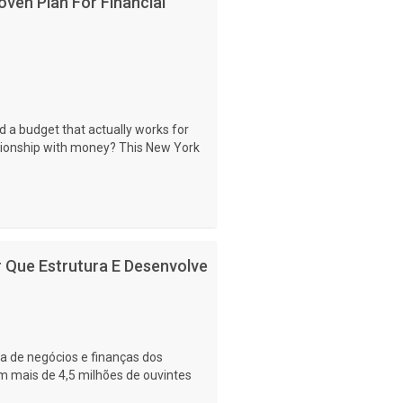
ven Plan For Financial
a budget that actually works for
tionship with money? This New York
r Que Estrutura E Desenvolve
a de negócios e finanças dos
m mais de 4,5 milhões de ouvintes