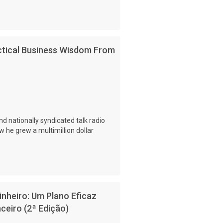
actical Business Wisdom From
d nationally syndicated talk radio
he grew a multimillion dollar
nheiro: Um Plano Eficaz
ceiro (2ª Edição)