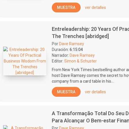
MUESTRA
ver detalles
Entreleadership: 20 Years Of Pr
The Trenches [abridged]
Por
Dave Ramsey
Duración:
6:15:04
Narrador:
Dave Ramsey
Editor:
Simon & Schuster
From New York Times bestselling author an
host Dave Ramsey comes the secret to how 
company from a card table in his...
MUESTRA
ver detalles
A Transformação Total Do Seu Di
Para Alcançar O Bem-estar Finan
Por
Dave Ramsey