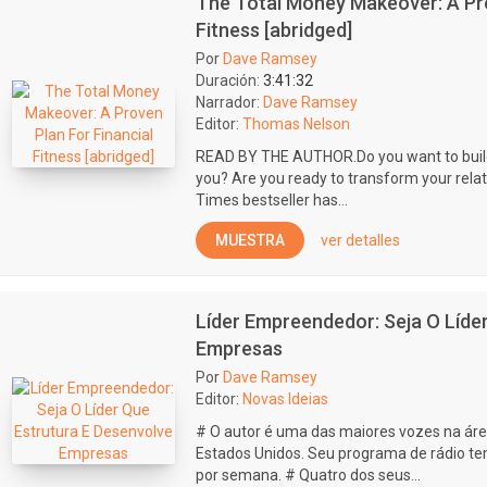
The Total Money Makeover: A Pro
Fitness [abridged]
Por
Dave Ramsey
Duración:
3:41:32
Narrador:
Dave Ramsey
Editor:
Thomas Nelson
READ BY THE AUTHOR.Do you want to build 
you? Are you ready to transform your rela
Times bestseller has...
MUESTRA
ver detalles
Líder Empreendedor: Seja O Líde
Empresas
Por
Dave Ramsey
Editor:
Novas Ideias
# O autor é uma das maiores vozes na áre
Estados Unidos. Seu programa de rádio te
por semana. # Quatro dos seus...