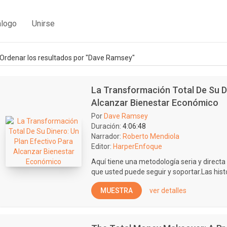
álogo
Unirse
Ordenar los resultados por "Dave Ramsey"
La Transformación Total De Su Di
Alcanzar Bienestar Económico
Por
Dave Ramsey
Duración:
4:06:48
Narrador:
Roberto Mendiola
Editor:
HarperEnfoque
Aquí tiene una metodología seria y direct
que usted puede seguir y soportar.Las histo
MUESTRA
ver detalles