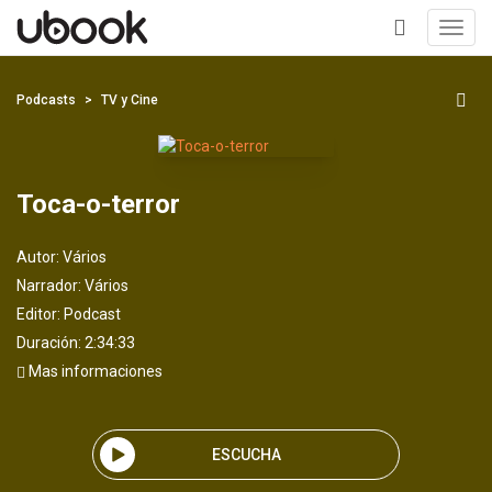
Toggl
navig
+
Podcasts
TV y Cine
Toca-o-terror
Autor:
Vários
Narrador:
Vários
Editor:
Podcast
Duración: 2:34:33
Mas informaciones
ESCUCHA